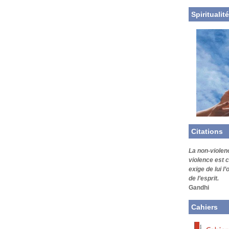
Spiritualité
Citations
La non-violen
violence est c
exige de lui l
de l’esprit.
Gandhi
Cahiers