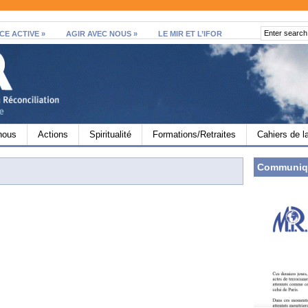
CE ACTIVE
»
AGIR AVEC NOUS
»
LE MIR ET L’IFOR
nous
Actions
Spiritualité
Formations/Retraites
Cahiers de l
Communiq