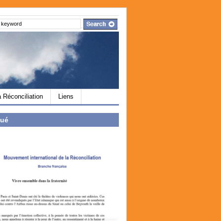
a Réconciliation
Liens
ué