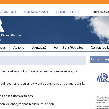
CE ACTIVE
»
AGIR AVEC NOUS
»
LE MIR ET L’IFOR
nous
Actions
Spiritualité
Formations/Retraites
Cahiers de l
Communiq
iolence et
les conflits, devenir acteur de non-violence et de
ir pour faire reculer la violence dans notre entourage, dans la
s et sessions-retraites.
on-violence, l’apport biblique et la prière.