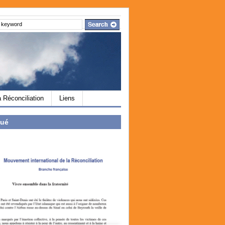
a Réconciliation
Liens
ué