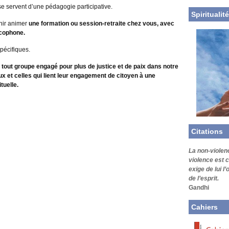
se servent d’une pédagogie participative.
Spiritualité
nir animer
une formation ou session-retraite chez vous, avec
ncophone.
pécifiques.
out groupe engagé pour plus de justice et de paix dans notre
ux et celles qui lient leur engagement de citoyen à une
tuelle.
Citations
La non-violen
violence est c
exige de lui l
de l’esprit.
Gandhi
Cahiers