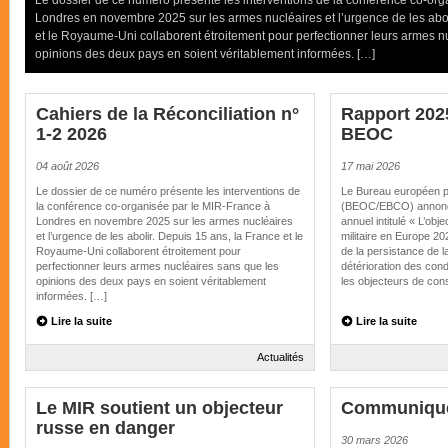
Le dossier de ce numéro présente les interventions de la conférence co-org
Londres en novembre 2025 sur les armes nucléaires et l’urgence de les abol
et le Royaume-Uni collaborent étroitement pour perfectionner leurs armes n
opinions des deux pays en soient véritablement informées. […]
Cahiers de la Réconciliation n°
Rapport 202
1-2 2026
BEOC
04 août 2026
17 mai 2026
Le dossier de ce numéro présente les interventions de
Le Bureau européen po
la conférence co-organisée par le MIR-France à
(BEOC/EBCO) annonce 
Londres en novembre 2025 sur les armes nucléaires
annuel intitulé « L’ob
et l’urgence de les abolir. Depuis 15 ans, la France et le
militaire en Europe 202
Royaume-Uni collaborent étroitement pour
de la persistance de l
perfectionner leurs armes nucléaires sans que les
détérioration des cond
opinions des deux pays en soient véritablement
les objecteurs de con
informées. […]
Lire la suite
Lire la suite
Actualités
Le MIR soutient un objecteur
Communiqué
russe en danger
30 mars 2026