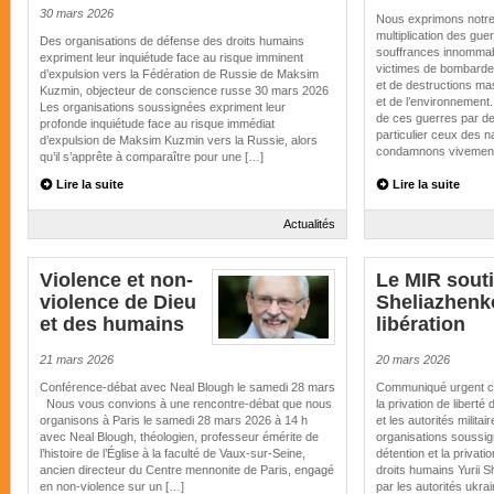
30 mars 2026
Nous exprimons notre 
multiplication des gue
Des organisations de défense des droits humains
souffrances innommabl
expriment leur inquiétude face au risque imminent
victimes de bombarde
d’expulsion vers la Fédération de Russie de Maksim
et de destructions mas
Kuzmin, objecteur de conscience russe 30 mars 2026
et de l’environnement.
Les organisations soussignées expriment leur
de ces guerres par de
profonde inquiétude face au risque immédiat
particulier ceux des n
d’expulsion de Maksim Kuzmin vers la Russie, alors
condamnons vivemen
qu’il s’apprête à comparaître pour une […]
Lire la suite
Lire la suite
Actualités
Violence et non-
Le MIR souti
violence de Dieu
Sheliazhenk
et des humains
libération
21 mars 2026
20 mars 2026
Conférence-débat avec Neal Blough le samedi 28 mars
Communiqué urgent con
Nous vous convions à une rencontre-débat que nous
la privation de liberté
organisons à Paris le samedi 28 mars 2026 à 14 h
et les autorités milita
avec Neal Blough, théologien, professeur émérite de
organisations soussi
l’histoire de l’Église à la faculté de Vaux-sur-Seine,
détention et la privati
ancien directeur du Centre mennonite de Paris, engagé
droits humains Yurii S
en non-violence sur un […]
par les autorités ukra