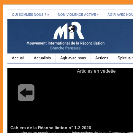
QUI SOMMES NOUS ?
»
NON-VIOLENCE ACTIVE
»
AGIR AVEC NO
Accueil
Actualités
Agir avec nous
Actions
Spirituali
Hover over the images
Articles en vedette
Cahiers de la Réconciliation n° 1-2 2026